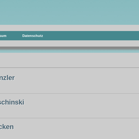
ssum
Datenschutz
nzler
schinski
cken