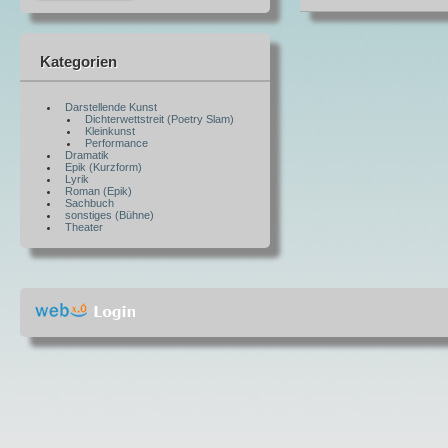
Kategorien
Darstellende Kunst
Dichterwettstreit (Poetry Slam)
Kleinkunst
Performance
Dramatik
Epik (Kurzform)
Lyrik
Roman (Epik)
Sachbuch
sonstiges (Bühne)
Theater