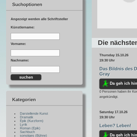
Suchoptionen
Angezeigt werden alle Schriftsteller
Künstlername:
Die nächste
Vorname:
Thursday 15.10.26
Nachname:
19:30 Uhr
Das Bildnis des 
Gray
Da geh ich hin
0 Personen haben ihr K
angekündigt.
Kategorien
Saturday 17.10.26
Darstellende Kunst
Dramatik
19:30 Uhr
Epik (Kurzform)
Lyrik
Leben? Leben!
Roman (Epik)
Sachbuch
Da geh ich hin
sonstiges (Bühne)