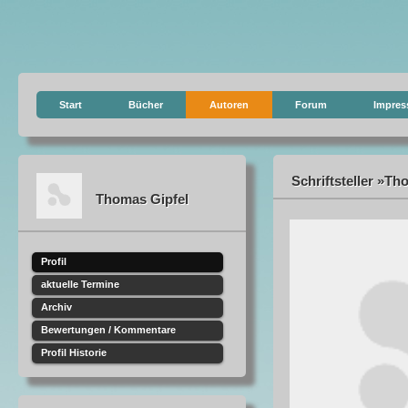
Start
Bücher
Autoren
Forum
Impre
Schriftsteller »Th
Thomas Gipfel
Profil
aktuelle Termine
Archiv
Bewertungen / Kommentare
Profil Historie