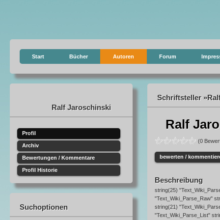
Start
Bücher
Autoren
Forum
Impre
Schriftsteller »Ral
Ralf Jaroschinski
Ralf Jar
Profil
(0 Bewer
Archiv
bewerten / kommentier
Bewertungen / Kommentare
Profil Historie
Beschreibung
string(25) "Text_Wiki_Pars
"Text_Wiki_Parse_Raw" str
Suchoptionen
string(21) "Text_Wiki_Pars
"Text_Wiki_Parse_List" str