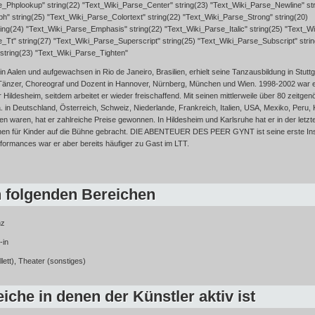
e_Phplookup" string(22) "Text_Wiki_Parse_Center" string(23) "Text_Wiki_Parse_Newline" str
" string(25) "Text_Wiki_Parse_Colortext" string(22) "Text_Wiki_Parse_Strong" string(20)
ing(24) "Text_Wiki_Parse_Emphasis" string(22) "Text_Wiki_Parse_Italic" string(25) "Text_W
e_Tt" string(27) "Text_Wiki_Parse_Superscript" string(25) "Text_Wiki_Parse_Subscript" stri
string(23) "Text_Wiki_Parse_Tighten"
in Aalen und aufgewachsen in Rio de Janeiro, Brasilien, erhielt seine Tanzausbildung in Stut
 Tänzer, Choreograf und Dozent in Hannover, Nürnberg, München und Wien. 1998-2002 war er
Hildesheim, seitdem arbeitet er wieder freischaffend. Mit seinen mittlerweile über 80 zeitge
. in Deutschland, Österreich, Schweiz, Niederlande, Frankreich, Italien, USA, Mexiko, Peru, 
n waren, hat er zahlreiche Preise gewonnen. In Hildesheim und Karlsruhe hat er in der letzt
onen für Kinder auf die Bühne gebracht. DIE ABENTEUER DES PEER GYNT ist seine erste In
formances war er aber bereits häufiger zu Gast im LTT.
n folgenden Bereichen
nz
-in
ett), Theater (sonstiges)
iche in denen der Künstler aktiv ist