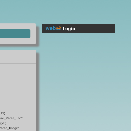
(19)
Wiki_Parse_Toc"
g(20)
_Parse_Image"