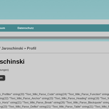
ssum
Datenschutz
f Jaroschinski » Profil
oschinski
tungen)
en
e_Prefilter" string(20) "Text_Wiki_Parse_Code" string(24) "Text_Wiki_Parse_Function" string
ing(22) "Text_Wiki_Parse_Anchor" string(23) "Text_Wiki_Parse_Heading" string(19) "Text_
e_Horiz" string(21) "Text_Wiki_Parse_Break" string(26) "Text_Wiki_Parse_Blockquote" strin
ing(23) "Text_Wiki_Parse_Deflist" string(21) "Text_Wiki_Parse_Table" string(21) "Text_Wiki