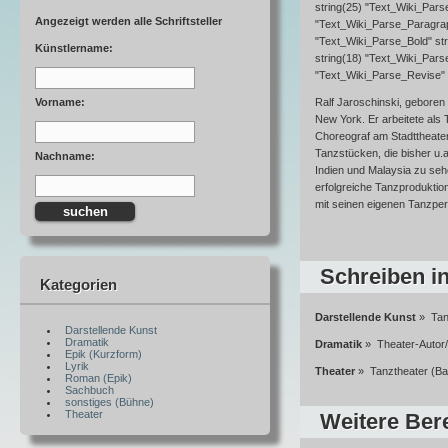
string(25) "Text_Wiki_Pars
Angezeigt werden alle Schriftsteller
"Text_Wiki_Parse_Paragraph
"Text_Wiki_Parse_Bold" str
Künstlername:
string(18) "Text_Wiki_Pars
"Text_Wiki_Parse_Revise" 
Vorname:
Ralf Jaroschinski, geboren 
New York. Er arbeitete als
Choreograf am Stadttheater 
Tanzstücken, die bisher u.a
Nachname:
Indien und Malaysia zu sehe
erfolgreiche Tanzprodukti
mit seinen eigenen Tanzper
Schreiben i
Kategorien
Darstellende Kunst
» Ta
Darstellende Kunst
Dramatik
Dramatik
» Theater-Autor/
Epik (Kurzform)
Lyrik
Theater
» Tanztheater (Ball
Roman (Epik)
Sachbuch
sonstiges (Bühne)
Theater
Weitere Bere