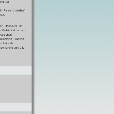
ing(25)
iki_Parse_Underline"
ng(22)
tgart, Hannover und
 Ballettdirektor und
nössischen
Kolumbien, Brasilien,
en Zeit sehr
szenierung am KJT,