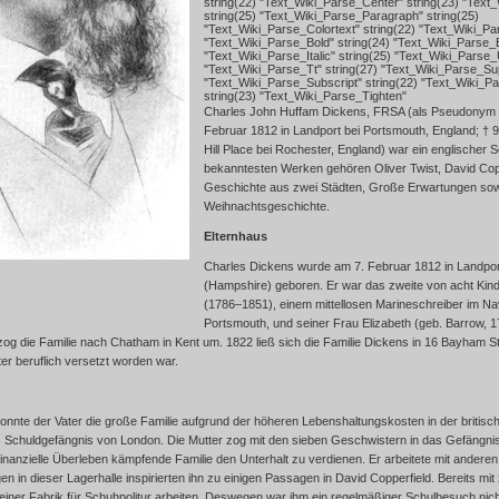
string(22) "Text_Wiki_Parse_Center" string(23) "Text
string(25) "Text_Wiki_Parse_Paragraph" string(25)
"Text_Wiki_Parse_Colortext" string(22) "Text_Wiki_Pa
"Text_Wiki_Parse_Bold" string(24) "Text_Wiki_Parse_
"Text_Wiki_Parse_Italic" string(25) "Text_Wiki_Parse_U
"Text_Wiki_Parse_Tt" string(27) "Text_Wiki_Parse_Sup
"Text_Wiki_Parse_Subscript" string(22) "Text_Wiki_P
string(23) "Text_Wiki_Parse_Tighten"
Charles John Huffam Dickens, FRSA (als Pseudonym a
Februar 1812 in Landport bei Portsmouth, England; † 9
Hill Place bei Rochester, England) war ein englischer Sc
bekanntesten Werken gehören Oliver Twist, David Copp
Geschichte aus zwei Städten, Große Erwartungen sow
Weihnachtsgeschichte.
Elternhaus
Charles Dickens wurde am 7. Februar 1812 in Landpor
(Hampshire) geboren. Er war das zweite von acht Kin
(1786–1851), einem mittellosen Marineschreiber im Na
Portsmouth, und seiner Frau Elizabeth (geb. Barrow, 1
, zog die Familie nach Chatham in Kent um. 1822 ließ sich die Familie Dickens in 16 Bayham 
ter beruflich versetzt worden war.
konnte der Vater die große Familie aufgrund der höheren Lebenshaltungskosten in der britisc
Schuldgefängnis von London. Die Mutter zog mit den sieben Geschwistern in das Gefängnis
inanzielle Überleben kämpfende Familie den Unterhalt zu verdienen. Er arbeitete mit anderen 
en in dieser Lagerhalle inspirierten ihn zu einigen Passagen in David Copperfield. Bereits mi
n einer Fabrik für Schuhpolitur arbeiten. Deswegen war ihm ein regelmäßiger Schulbesuch nic