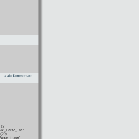
» alle Kommentare
(19)
Wiki_Parse_Toc"
g(20)
_Parse_Image"