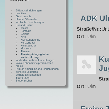
Bildungseinrichtungen
draußen
ADK U
Gastronomie
Handel / Gewerbe
kirchliche Einrichtungen
Kunst & Kultur
Straße/Nr.:
Unt
Atelier
Festhalle
Galerie
Ort:
Ulm
Kino
Kleinkunstbühne
Konzertsaal
Kulturzentrum
Museum
Theater
Theaterpädagogische
Ku
Weiterbildung
landwirtschaftliche Einrichtungen
lokale Lebensmittelproduzenten
Ju
n8-life
Praxen / medizinische Einrichtungen
sonstige Locations
soziale Einrichtungen
Sportstätten
Stra
Studentisches
Ort:
Ulm