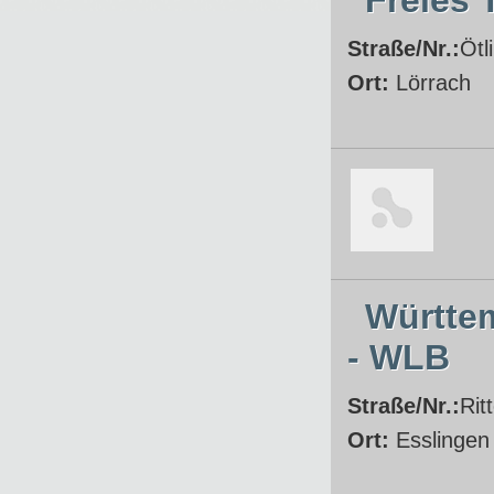
Freies 
Straße/Nr.:
Ötl
Ort:
Lörrach
Württe
- WLB
Straße/Nr.:
Rit
Ort:
Esslingen