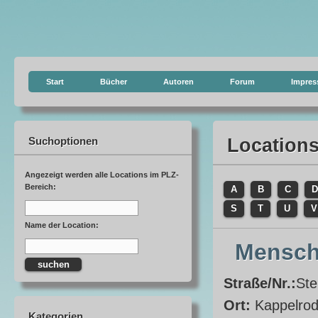
Start
Bücher
Autoren
Forum
Impre
Suchoptionen
Location
Angezeigt werden alle Locations im PLZ-
Bereich:
A
B
C
D
S
T
U
V
Name der Location:
Mensch
Straße/Nr.:
Ste
Ort:
Kappelro
Kategorien