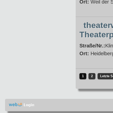
Ort:
Weil der 
theater
Theater
Straße/Nr.:
Kli
Ort:
Heidelber
1
2
Letzte S