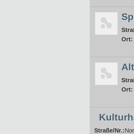
Sp
Stra
Ort
Al
Stra
Ort
Kulturh
Straße/Nr.:
No