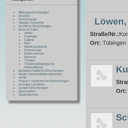
Bildungseinrichtungen
draußen
Löwen,
Gastronomie
Handel / Gewerbe
kirchliche Einrichtungen
Kunst & Kultur
Straße/Nr.:
Kor
Atelier
Festhalle
Galerie
Ort:
Tübingen
Kino
Kleinkunstbühne
Konzertsaal
Kulturzentrum
Museum
Theater
Theaterpädagogische
Ku
Weiterbildung
landwirtschaftliche Einrichtungen
lokale Lebensmittelproduzenten
n8-life
Stra
Praxen / medizinische Einrichtungen
sonstige Locations
soziale Einrichtungen
Ort
Sportstätten
Studentisches
Sc