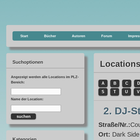
Start
Bücher
Autoren
Forum
Impre
Suchoptionen
Location
Angezeigt werden alle Locations im PLZ-
Bereich:
A
B
C
D
S
T
U
V
Name der Location:
2. DJ-S
Straße/Nr.:
Cou
Ort:
Dark Side
Kategorien