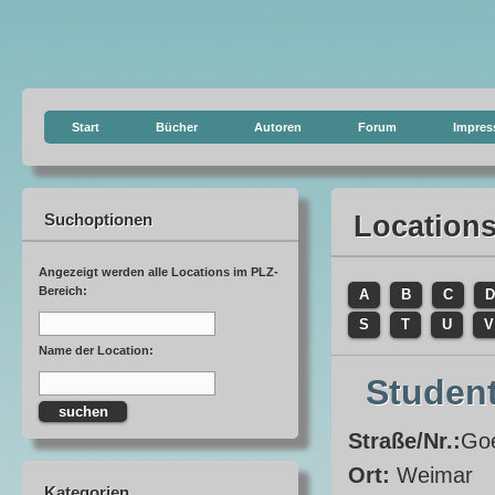
Start
Bücher
Autoren
Forum
Impre
Suchoptionen
Location
Angezeigt werden alle Locations im PLZ-
Bereich:
A
B
C
D
S
T
U
V
Name der Location:
Studen
Straße/Nr.:
Goe
Ort:
Weimar
Kategorien