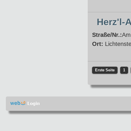
Herz'l-
Straße/Nr.:
Am 
Ort:
Lichtenste
Erste Seite
1