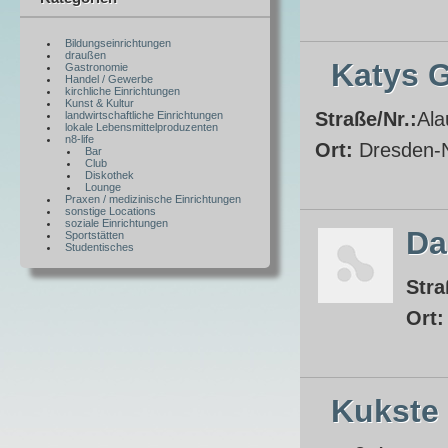
Bildungseinrichtungen
draußen
Katys 
Gastronomie
Handel / Gewerbe
kirchliche Einrichtungen
Kunst & Kultur
Straße/Nr.:
Ala
landwirtschaftliche Einrichtungen
lokale Lebensmittelproduzenten
n8-life
Ort:
Dresden-
Bar
Club
Diskothek
Lounge
Praxen / medizinische Einrichtungen
sonstige Locations
soziale Einrichtungen
Da
Sportstätten
Studentisches
Stra
Ort
Kukste