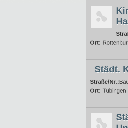
Ki
Ha
Stra
Ort:
Rottenbur
Städt. 
Straße/Nr.:
Ba
Ort:
Tübingen 
St
Un