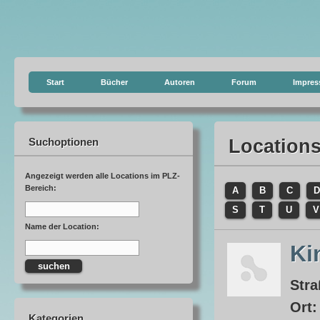
Start
Bücher
Autoren
Forum
Impre
Suchoptionen
Location
Angezeigt werden alle Locations im PLZ-
Bereich:
A
B
C
D
S
T
U
V
Name der Location:
Ki
Stra
Ort
Kategorien