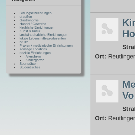
Bildungseinrichtungen
draußen
Ki
Gastronomie
Handel / Gewerbe
kirchliche Einrichtungen
Ho
Kunst & Kultur
landwirtschaftliche Einrichtungen
lokale Lebensmittelproduzenten
n8-life
Praxen / medizinische Einrichtungen
Stra
sonstige Locations
soziale Einrichtungen
Ort:
Reutlinge
Altersheim
Kindergarten
Sportstätten
Studentisches
Me
Vo
Stra
Ort:
Reutlinge