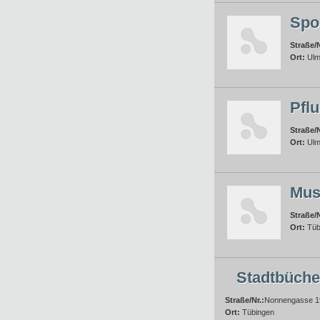
Spo
Straße/N
Ort:
Ul
Pfl
Straße/N
Ort:
Ul
Mus
Straße/N
Ort:
Tüb
Stadtbüche
Straße/Nr.:
Nonnengasse 1
Ort:
Tübingen