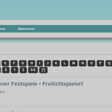
ssum
Datenschutz
E
F
G
H
I
J
K
L
M
N
O
P
Q
X
Y
Z
0-9
[*]
er Festspiele • Freilichtspielort
ße 5