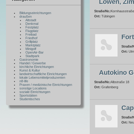
Löwen, Zim
Straße/Nr.:
Kornhausstraße
Bildungseinrichtungen
Ort:
Tübingen
draußen
Altstadt
Denkmal
Festplatz
Flugplatz
Freibad
For
Friedhof
Grillplatz
Marktplatz
Straße/N
Minigolf
Ort:
Ul
OpenAir-Bar
Stadtpark
Gastronomie
Handel / Gewerbe
kirchliche Einrichtungen
Kunst & Kultur
Autokino G
landwirtschaftliche Einrichtungen
lokale Lebensmittelproduzenten
n8-life
Straße/Nr.:
Albstraße 18
Praxen / medizinische Einrichtungen
Ort:
Grafenberg
sonstige Locations
soziale Einrichtungen
Sportstätten
Studentisches
Cap
Straße/N
Ort:
Ne