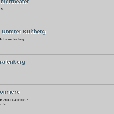
mertheater
 5
t Unterer Kuhberg
r.:
Unterer Kuhberg
m
rafenberg
onniere
r.:
An der Caponniere 4,
u-Ulm