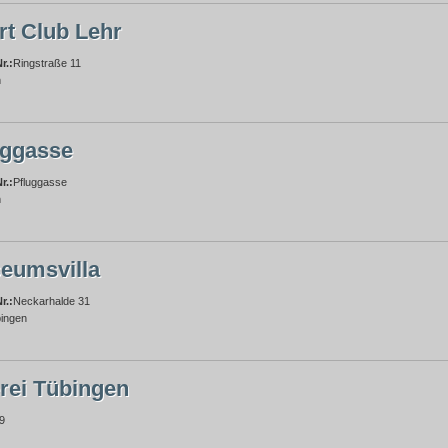
rt Club Lehr
r.:
Ringstraße 11
m
uggasse
r.:
Pfluggasse
m
eumsvilla
r.:
Neckarhalde 31
ingen
rei Tübingen
9