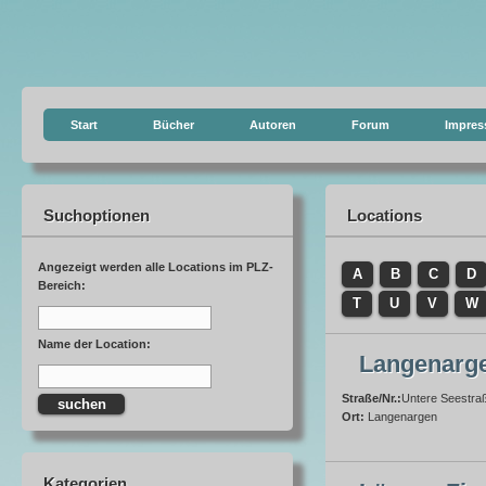
Start
Bücher
Autoren
Forum
Impre
Suchoptionen
Locations
Angezeigt werden alle Locations im PLZ-
A
B
C
D
Bereich:
T
U
V
W
Name der Location:
Langenargen
Straße/Nr.:
Untere Seestra
Ort:
Langenargen
Kategorien