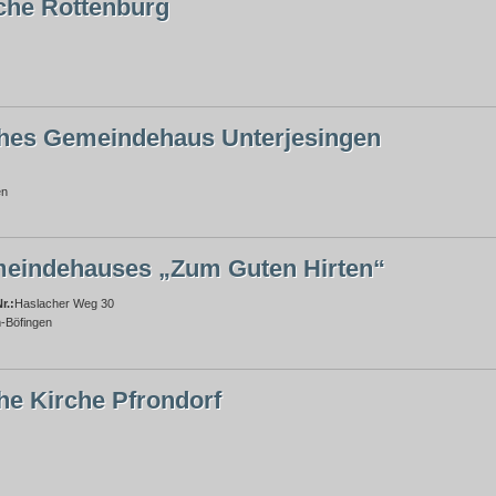
che Rottenburg
hes Gemeindehaus Unterjesingen
en
eindehauses „Zum Guten Hirten“
r.:
Haslacher Weg 30
-Böfingen
he Kirche Pfrondorf