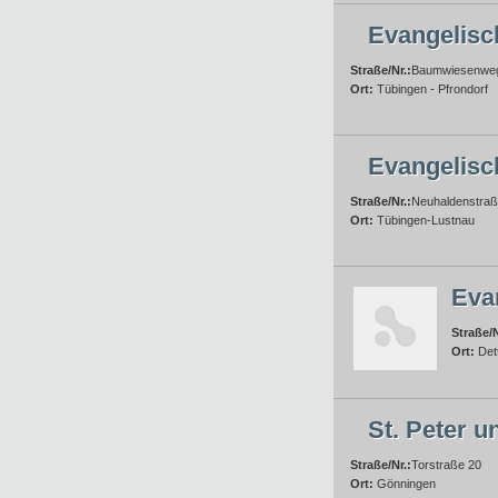
Evangelisc
Straße/Nr.:
Baumwiesenwe
Ort:
Tübingen - Pfrondorf
Evangelis
Straße/Nr.:
Neuhaldenstraß
Ort:
Tübingen-Lustnau
Eva
Straße/N
Ort:
Det
St. Peter u
Straße/Nr.:
Torstraße 20
Ort:
Gönningen