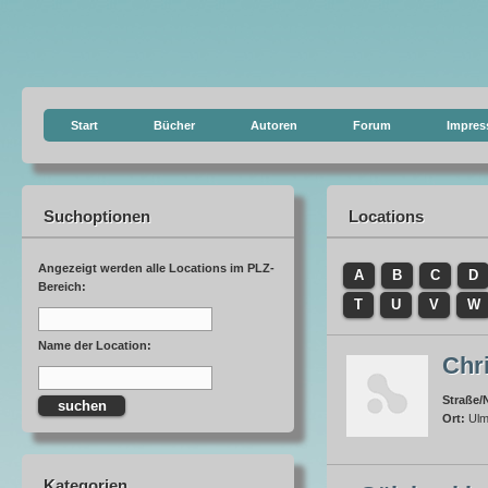
Start
Bücher
Autoren
Forum
Impre
Suchoptionen
Locations
Angezeigt werden alle Locations im PLZ-
A
B
C
D
Bereich:
T
U
V
W
Name der Location:
Chr
Straße/N
Ort:
Ul
Kategorien