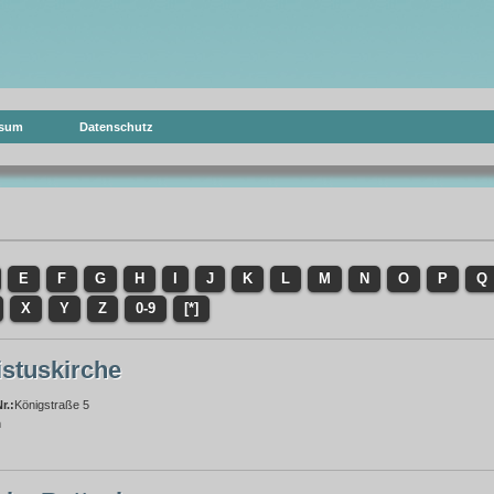
ssum
Datenschutz
E
F
G
H
I
J
K
L
M
N
O
P
Q
X
Y
Z
0-9
[*]
istuskirche
r.:
Königstraße 5
m