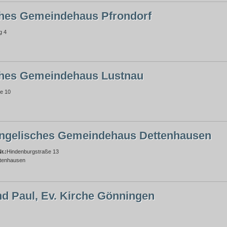
hes Gemeindehaus Pfrondorf
g 4
ches Gemeindehaus Lustnau
e 10
ngelisches Gemeindehaus Dettenhausen
r.:
Hindenburgstraße 13
tenhausen
nd Paul, Ev. Kirche Gönningen