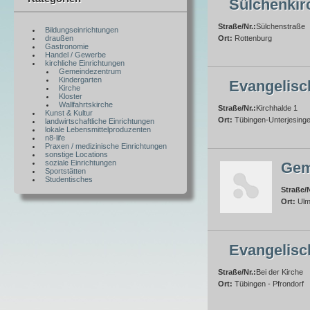
Sülchenkir
Straße/Nr.:
Sülchenstraße
Bildungseinrichtungen
draußen
Ort:
Rottenburg
Gastronomie
Handel / Gewerbe
kirchliche Einrichtungen
Gemeindezentrum
Kindergarten
Evangelisc
Kirche
Kloster
Wallfahrtskirche
Straße/Nr.:
Kirchhalde 1
Kunst & Kultur
Ort:
Tübingen-Unterjesing
landwirtschaftliche Einrichtungen
lokale Lebensmittelproduzenten
n8-life
Praxen / medizinische Einrichtungen
sonstige Locations
soziale Einrichtungen
Gem
Sportstätten
Studentisches
Straße/N
Ort:
Ulm
Evangelisc
Straße/Nr.:
Bei der Kirche
Ort:
Tübingen - Pfrondorf