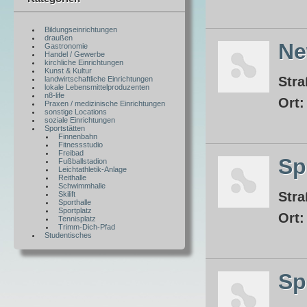
Bildungseinrichtungen
draußen
Ne
Gastronomie
Handel / Gewerbe
kirchliche Einrichtungen
Kunst & Kultur
Stra
landwirtschaftliche Einrichtungen
lokale Lebensmittelproduzenten
n8-life
Ort
Praxen / medizinische Einrichtungen
sonstige Locations
soziale Einrichtungen
Sportstätten
Finnenbahn
Fitnessstudio
Freibad
Sp
Fußballstadion
Leichtathletik-Anlage
Reithalle
Schwimmhalle
Stra
Skilift
Sporthalle
Sportplatz
Ort
Tennisplatz
Trimm-Dich-Pfad
Studentisches
Sp