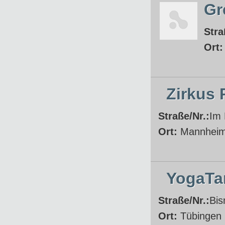
Gr
Stra
Ort
Zirkus P
Straße/Nr.:
Im 
Ort:
Mannhei
YogaTa
Straße/Nr.:
Bis
Ort:
Tübingen