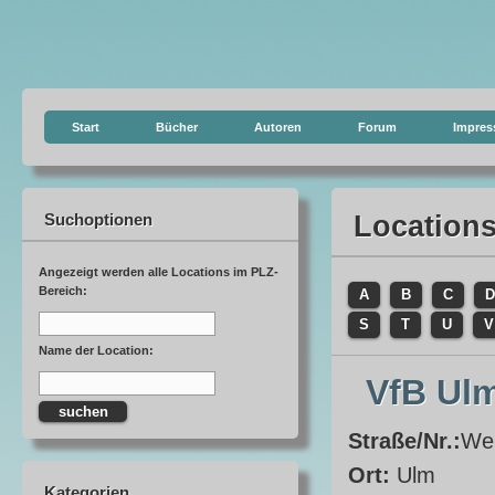
Start
Bücher
Autoren
Forum
Impre
Suchoptionen
Location
Angezeigt werden alle Locations im PLZ-
Bereich:
A
B
C
D
S
T
U
V
Name der Location:
VfB Ul
Straße/Nr.:
We
Ort:
Ulm
Kategorien