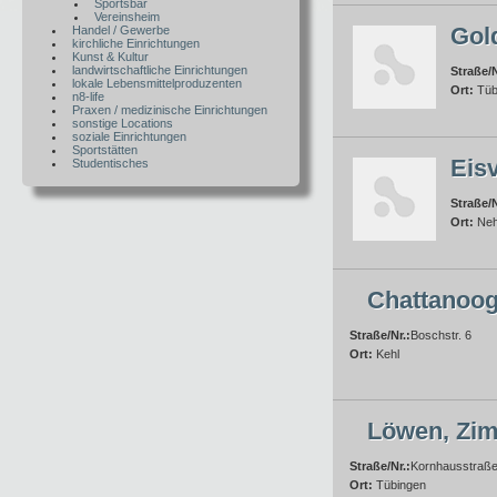
Sportsbar
Vereinsheim
Gol
Handel / Gewerbe
kirchliche Einrichtungen
Kunst & Kultur
landwirtschaftliche Einrichtungen
Straße/N
lokale Lebensmittelproduzenten
Ort:
Tüb
n8-life
Praxen / medizinische Einrichtungen
sonstige Locations
soziale Einrichtungen
Sportstätten
Eis
Studentisches
Straße/N
Ort:
Neh
Chattanoog
Straße/Nr.:
Boschstr. 6
Ort:
Kehl
Löwen, Zim
Straße/Nr.:
Kornhausstraße
Ort:
Tübingen