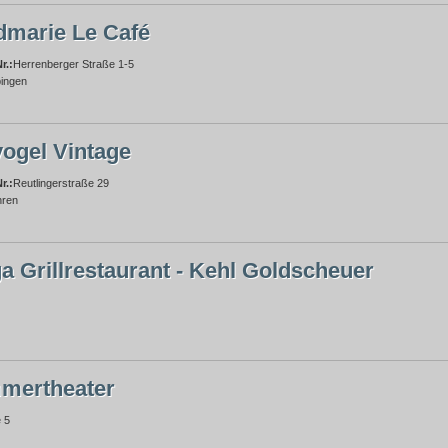
dmarie Le Café
r.:
Herrenberger Straße 1-5
ingen
vogel Vintage
r.:
Reutlingerstraße 29
ren
a Grillrestaurant - Kehl Goldscheuer
mertheater
 5