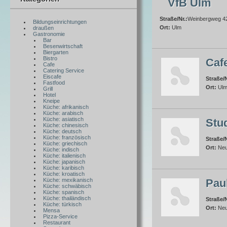
VfB Ulm
Straße/Nr.:
Weinbergweg 4
Bildungseinrichtungen
Ort:
Ulm
draußen
Gastronomie
Bar
Besenwirtschaft
Biergarten
Bistro
Caf
Cafe
Catering Service
Eiscafe
Straße/N
Fastfood
Ort:
Ul
Grill
Hotel
Kneipe
Küche: afrikanisch
Küche: arabisch
Küche: asiatisch
Stu
Küche: chinesisch
Küche: deutsch
Küche: französisch
Straße/N
Küche: griechisch
Ort:
Ne
Küche: indisch
Küche: italienisch
Küche: japanisch
Küche: karibisch
Küche: kroatisch
Küche: mexikanisch
Pau
Küche: schwäbisch
Küche: spanisch
Küche: thailändisch
Straße/N
Küche: türkisch
Ort:
Ne
Mensa
Pizza-Service
Restaurant