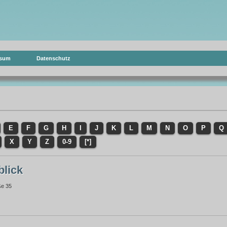
ssum
Datenschutz
E
F
G
H
I
J
K
L
M
N
O
P
Q
X
Y
Z
0-9
[*]
blick
ße 35