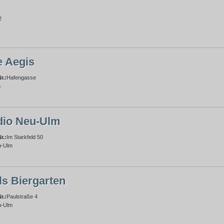
2
e Aegis
r.:
Hafengasse
m
dio Neu-Ulm
r.:
Im Starkfeld 50
u-Ulm
ls Biergarten
r.:
Paulstraße 4
u-Ulm