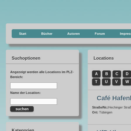
Start
Bücher
Autoren
Forum
Impre
Suchoptionen
Locations
Angezeigt werden alle Locations im PLZ-
A
B
C
D
Bereich:
T
U
V
W
Name der Location:
Café Hafen
Straße/Nr.:
Hechinger Stra
Ort:
Tübingen
Kategorien