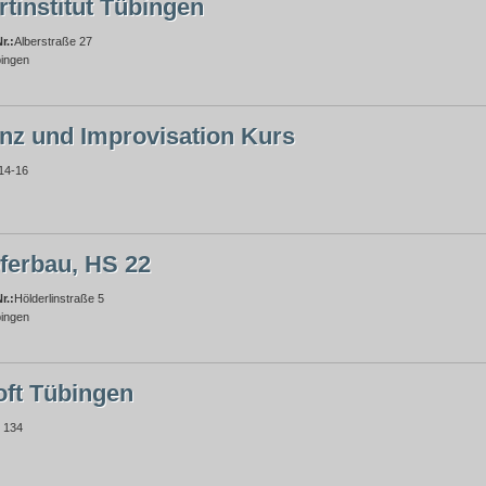
tinstitut Tübingen
r.:
Alberstraße 27
ingen
anz und Improvisation Kurs
 14-16
ferbau, HS 22
r.:
Hölderlinstraße 5
ingen
ft Tübingen
 134