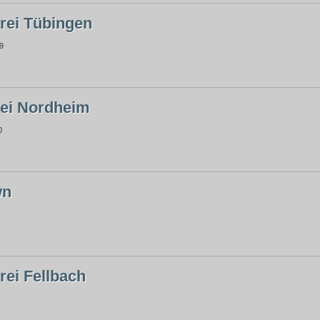
rei Tübingen
9
ei Nordheim
0
wn
rei Fellbach