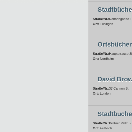
Stadtbüche
Straße/Nr.:
Nonnengasse 1
Ort:
Tübingen
Ortsbücher
Straße/Nr.:
Hauptstrasse 3
Ort:
Nordheim
David Bro
Straße/Nr.:
37 Cannon St.
Ort:
London
Stadtbüche
Straße/Nr.:
Berliner Platz 5
Ort:
Fellbach