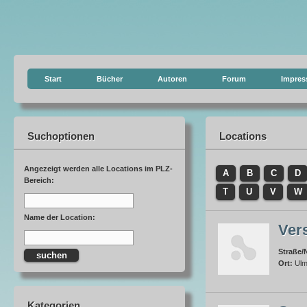
Start
Bücher
Autoren
Forum
Impre
Suchoptionen
Locations
Angezeigt werden alle Locations im PLZ-
A
B
C
D
Bereich:
T
U
V
W
Name der Location:
Ver
Straße/N
Ort:
Ul
Kategorien