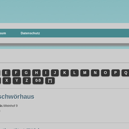
ssum
Datenschutz
E
F
G
H
I
J
K
L
M
N
O
P
Q
X
Y
Z
0-9
[*]
schwörhaus
r.:
Weinhof 9
m