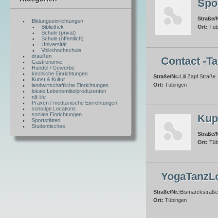
Spor
Straße/N
Bildungseinrichtungen
Bibliothek
Ort:
Tüb
Schule (privat)
Schule (öffentlich)
Universität
Volkshochschule
draußen
Contact -T
Gastronomie
Handel / Gewerbe
kirchliche Einrichtungen
Straße/Nr.:
Lili Zapf Straße
Kunst & Kultur
Ort:
Tübingen
landwirtschaftliche Einrichtungen
lokale Lebensmittelproduzenten
n8-life
Praxen / medizinische Einrichtungen
sonstige Locations
soziale Einrichtungen
Kup
Sportstätten
Studentisches
Straße/N
Ort:
Tüb
YogaTanzLo
Straße/Nr.:
Bismarckstraße
Ort:
Tübingen