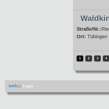
Waldki
Straße/Nr.:
Rie
Ort:
Tübingen
1
2
3
4