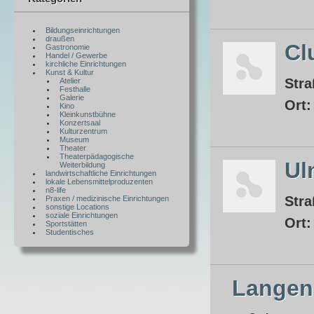
Bildungseinrichtungen
draußen
Cl
Gastronomie
Handel / Gewerbe
kirchliche Einrichtungen
Kunst & Kultur
Stra
Atelier
Festhalle
Galerie
Ort
Kino
Kleinkunstbühne
Konzertsaal
Kulturzentrum
Museum
Theater
Theaterpädagogische
Ul
Weiterbildung
landwirtschaftliche Einrichtungen
lokale Lebensmittelproduzenten
n8-life
Stra
Praxen / medizinische Einrichtungen
sonstige Locations
soziale Einrichtungen
Ort
Sportstätten
Studentisches
Langena