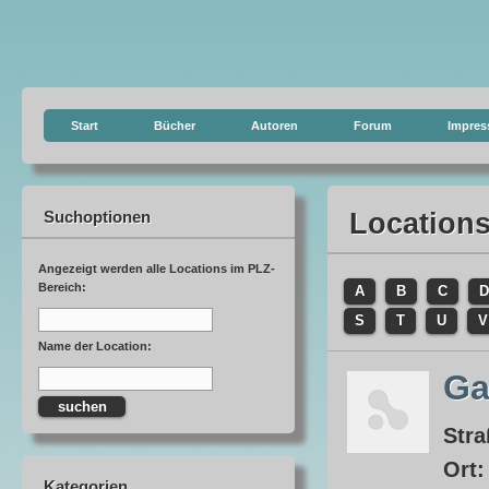
Start
Bücher
Autoren
Forum
Impre
Suchoptionen
Location
Angezeigt werden alle Locations im PLZ-
Bereich:
A
B
C
D
S
T
U
V
Name der Location:
Ga
Stra
Ort
Kategorien