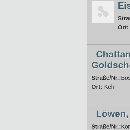
Ei
Stra
Ort
Chattan
Goldsch
Straße/Nr.:
Bos
Ort:
Kehl
Löwen,
Straße/Nr.:
Kor