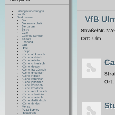
Bildungseinrichtungen
draußen
VfB Ul
Gastronomie
Bar
Besenwirtschaft
Biergarten
Straße/Nr.:
We
Bistro
Cafe
Catering Service
Ort:
Ulm
Eiscafe
Fastfood
Grill
Hotel
Kneipe
Küche: afrikanisch
Küche: arabisch
Ca
Küche: asiatisch
Küche: chinesisch
Küche: deutsch
Küche: französisch
Stra
Küche: griechisch
Küche: indisch
Küche: italienisch
Ort
Küche: japanisch
Küche: karibisch
Küche: kroatisch
Küche: mexikanisch
Küche: schwäbisch
Küche: spanisch
Küche: thailändisch
St
Küche: türkisch
Mensa
Pizza-Service
Restaurant