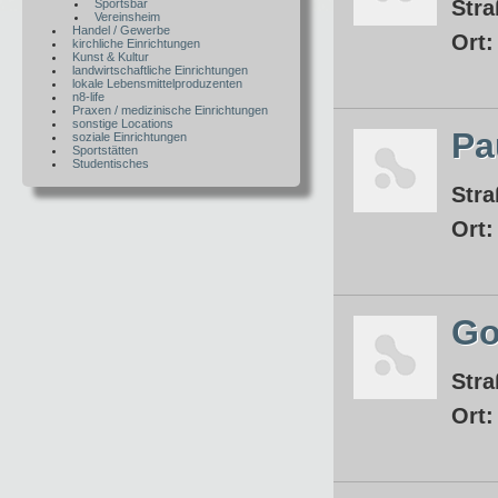
Stra
Sportsbar
Vereinsheim
Handel / Gewerbe
Ort
kirchliche Einrichtungen
Kunst & Kultur
landwirtschaftliche Einrichtungen
lokale Lebensmittelproduzenten
n8-life
Praxen / medizinische Einrichtungen
sonstige Locations
Pa
soziale Einrichtungen
Sportstätten
Studentisches
Stra
Ort
Go
Stra
Ort