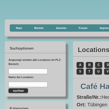
Start
Bücher
Autoren
Forum
Impre
Suchoptionen
Location
Angezeigt werden alle Locations im PLZ-
Bereich:
A
B
C
D
S
T
U
V
Name der Location:
Café Ha
Straße/Nr.:
Hec
Ort:
Tübingen
Kategorien