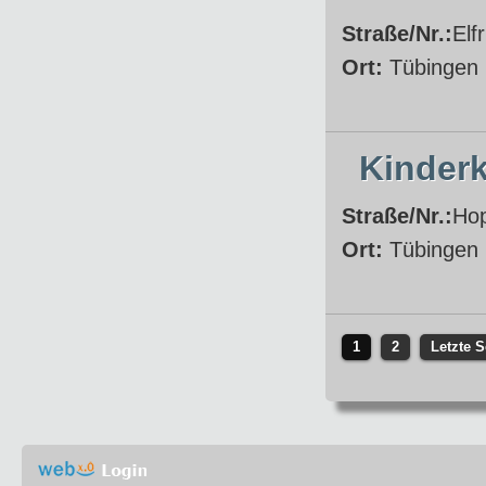
Straße/Nr.:
Elf
Ort:
Tübingen
Kinderk
Straße/Nr.:
Hop
Ort:
Tübingen
1
2
Letzte S