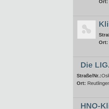
Ort
Kl
Stra
Ort
Die LI
Straße/Nr.:
Osk
Ort:
Reutlinge
HNO-Kl