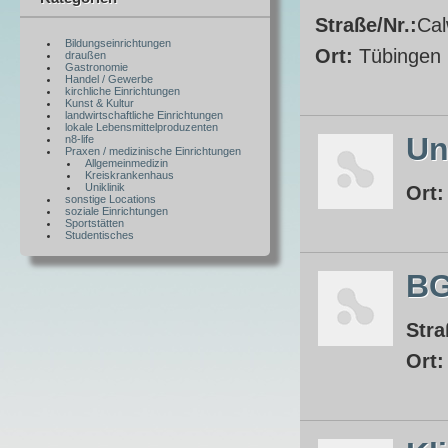
Straße/Nr.:
Cal
Bildungseinrichtungen
Ort:
Tübingen
draußen
Gastronomie
Handel / Gewerbe
kirchliche Einrichtungen
Kunst & Kultur
landwirtschaftliche Einrichtungen
lokale Lebensmittelproduzenten
Un
n8-life
Praxen / medizinische Einrichtungen
Allgemeinmedizin
Kreiskrankenhaus
Uniklinik
Ort
sonstige Locations
soziale Einrichtungen
Sportstätten
Studentisches
BG
Stra
Ort