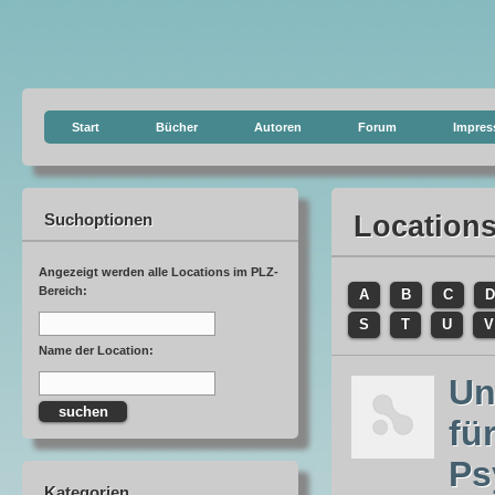
Start
Bücher
Autoren
Forum
Impre
Suchoptionen
Location
Angezeigt werden alle Locations im PLZ-
Bereich:
A
B
C
D
S
T
U
V
Name der Location:
Un
fü
Ps
Kategorien