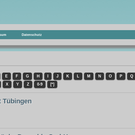
ssum
Datenschutz
E
F
G
H
I
J
K
L
M
N
O
P
Q
X
Y
Z
0-9
[*]
 Tübingen