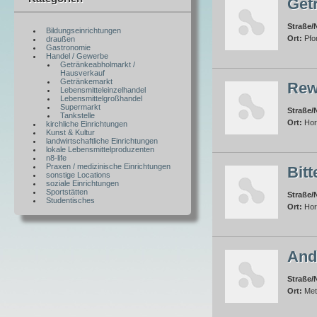
Get
Straße/N
Bildungseinrichtungen
Ort:
Pfo
draußen
Gastronomie
Handel / Gewerbe
Getränkeabholmarkt /
Hausverkauf
Getränkemarkt
Rew
Lebensmitteleinzelhandel
Lebensmittelgroßhandel
Supermarkt
Straße/N
Tankstelle
Ort:
Hor
kirchliche Einrichtungen
Kunst & Kultur
landwirtschaftliche Einrichtungen
lokale Lebensmittelproduzenten
n8-life
Praxen / medizinische Einrichtungen
Bit
sonstige Locations
soziale Einrichtungen
Sportstätten
Straße/N
Studentisches
Ort:
Hor
And
Straße/N
Ort:
Met