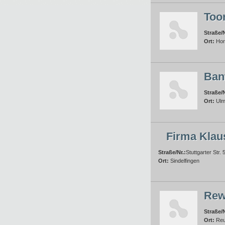
Too
Straße/N
Ort:
Hor
Ban
Straße/N
Ort:
Ul
Firma Klau
Straße/Nr.:
Stuttgarter Str. 
Ort:
Sindelfingen
Rew
Straße/N
Ort:
Reu