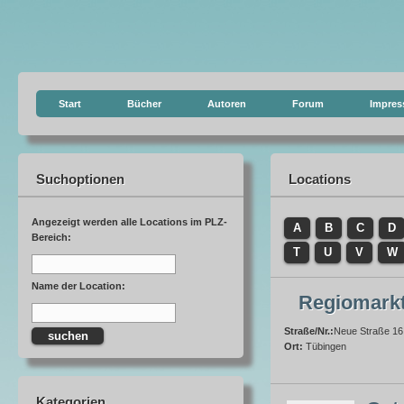
Start
Bücher
Autoren
Forum
Impre
Suchoptionen
Locations
Angezeigt werden alle Locations im PLZ-
A
B
C
D
Bereich:
T
U
V
W
Name der Location:
Regiomarkt
Straße/Nr.:
Neue Straße 16
Ort:
Tübingen
Kategorien