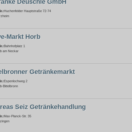
ränke Deuschle GmbH
r.:
Huchenfelder Hauptstraße 72-74
rzheim
e-Markt Horb
r.:
Bahnhofplatz 1
b am Neckar
telbronner Getränkemarkt
r.:
Espenlochweg 2
b-Bittelbronn
reas Seiz Getränkehandlung
r.:
Max-Planck-Str. 35
zingen