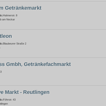
m Getränkemarkt
r.:
Hahnerstr. 8
b am Neckar
tleon
r.:
Blaubeurer Straße 2
m
ss Gmbh, Getränkefachmarkt
53
e Markt - Reutlingen
r.:
Föhrstr. 43
tlingen