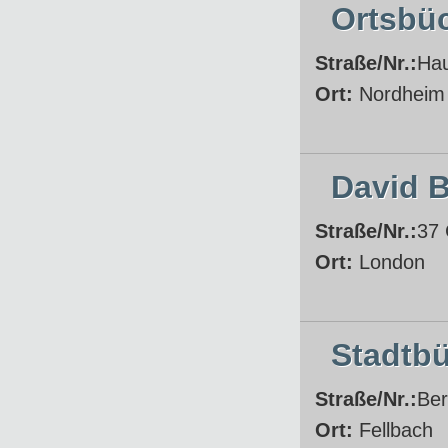
Ortsbü
Straße/Nr.:
Hau
Ort:
Nordheim
David 
Straße/Nr.:
37 
Ort:
London
Stadtbü
Straße/Nr.:
Ber
Ort:
Fellbach