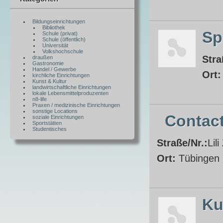
Bildungseinrichtungen
Bibliothek
Sp
Schule (privat)
Schule (öffentlich)
Universität
Volkshochschule
Stra
draußen
Gastronomie
Handel / Gewerbe
Ort
kirchliche Einrichtungen
Kunst & Kultur
landwirtschaftliche Einrichtungen
lokale Lebensmittelproduzenten
n8-life
Praxen / medizinische Einrichtungen
sonstige Locations
Contact
soziale Einrichtungen
Sportstätten
Studentisches
Straße/Nr.:
Lil
Ort:
Tübingen
Ku