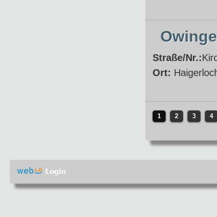
Owinger
Straße/Nr.:
Kir
Ort:
Haigerloc
1
2
3
4