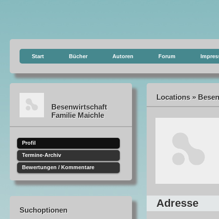
Start
Bücher
Autoren
Forum
Impre
Locations » Besenw
Besenwirtschaft
Familie Maichle
Profil
Termine-Archiv
Bewertungen / Kommentare
Adresse
Suchoptionen