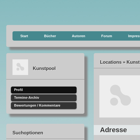
Start
Bücher
Autoren
Forum
Impre
Locations » Kunstp
Kunstpool
Profil
Termine-Archiv
Bewertungen / Kommentare
Adresse
Suchoptionen